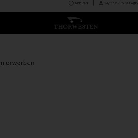
Anbieter
My TruckPoint Login
tum erwerben