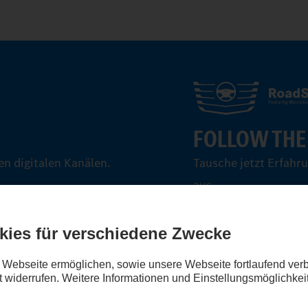
FOLLOW THE
n digitalen Kanälen.
Tausche jetzt Erfahr
aus.
Steig ein